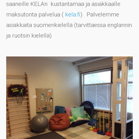
saaneille KELAn kustantamaa ja asiakkaalle
maksutonta palvelua (
kela.fi
) . Palvelemme
asiakkaita suomenkielellä (tarvittaessa englannin
ja ruotsin kielellä).