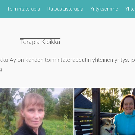
Toimintaterapia
Ratsastusterapia
Yrityksemme
Yhte
Terapia Kipikka
kka Ay on kahden toimintaterapeutin yhteinen yritys, jo
9.