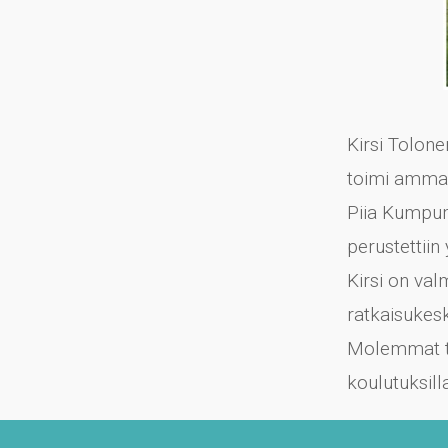
Kirsi Tolone
toimi ammat
Piia Kumpum
perustettiin 
Kirsi on val
ratkaisukes
Molemmat ter
koulutuksill