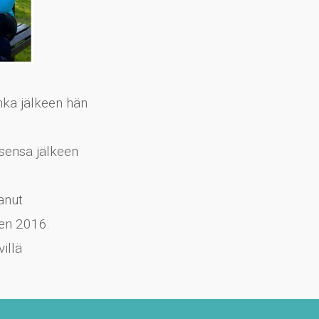
nka jälkeen hän
sensa jälkeen
anut
den 2016.
illä