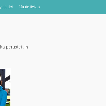
ystiedot
Muuta tietoa
ka perustettiin