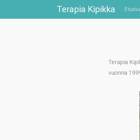
Skip
Terapia Kipikka
Etusivu
to
content
Terapia Kipi
vuonna 199