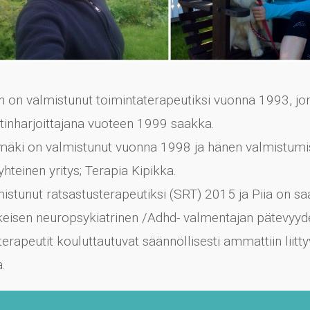
n on valmistunut toimintaterapeutiksi vuonna 1993, jo
inharjoittajana vuoteen 1999 saakka.
äki on valmistunut vuonna 1998 ja hänen valmistumi
yhteinen yritys; Terapia Kipikka.
mistunut ratsastusterapeutiksi (SRT) 2015 ja Piia on sa
keisen neuropsykiatrinen /Adhd- valmentajan pätevyy
apeutit kouluttautuvat säännöllisesti ammattiin liittyv
a.